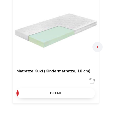
N
Matratze Kuki (Kindermatratze, 10 cm)
Matr
Vergleic
DETAIL