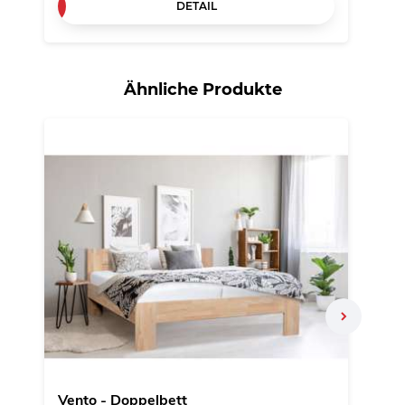
DETAIL
Ähnliche Produkte
N
Vento - Doppelbett
Grad