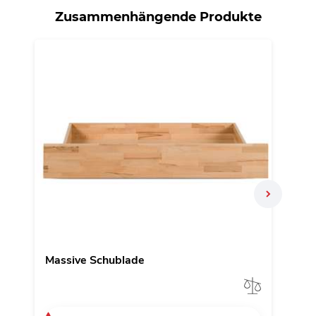
Zusammenhängende Produkte
N
Massive Schublade
Nach
Vergleic