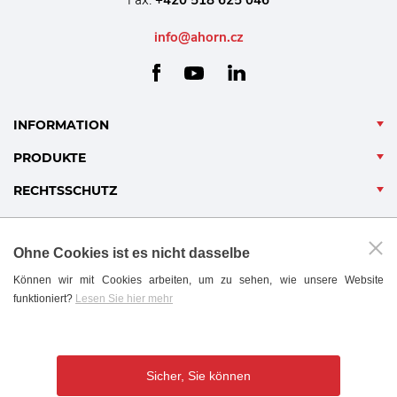
Fax:
+420 518 625 046
info@ahorn.cz
facebook
linkedin
youtube
INFORMATION
PRODUKTE
RECHTSSCHUTZ
Ohne Cookies ist es nicht dasselbe
Können wir mit Cookies arbeiten, um zu sehen, wie unsere Website
funktioniert?
Lesen Sie hier mehr
B2B - PARTNERPORTAL
Sicher, Sie können