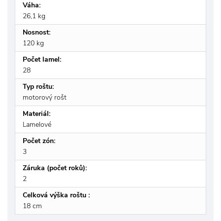
Váha:
26,1 kg
Nosnost:
120 kg
Počet lamel:
28
Typ roštu:
motorový rošt
Materiál:
Lamelové
Počet zón:
3
Záruka (počet roků):
2
Celková výška roštu :
18 cm