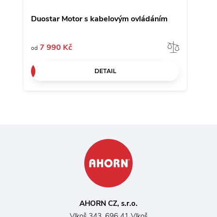
Duostar Motor s kabelovým ovládáním
Duos
Porovna
7 990 Kč
8
od
od
DETAIL
AHORN CZ, s.r.o.
Vlkoš 343, 696 41 Vlkoš