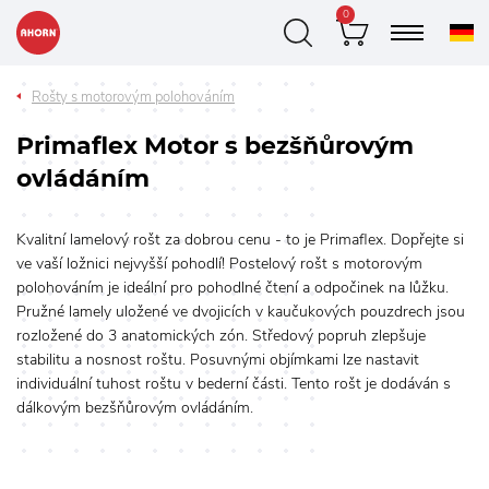
0
Rošty s motorovým polohováním
Primaflex Motor s bezšňůrovým
ovládáním
Kvalitní lamelový rošt za dobrou cenu - to je Primaflex. Dopřejte si
ve vaší ložnici nejvyšší pohodlí! Postelový rošt s motorovým
polohováním je ideální pro pohodlné čtení a odpočinek na lůžku.
Pružné lamely uložené ve dvojicích v kaučukových pouzdrech jsou
rozložené do 3 anatomických zón. Středový popruh zlepšuje
stabilitu a nosnost roštu. Posuvnými objímkami lze nastavit
individuální tuhost roštu v bederní části. Tento rošt je dodáván s
dálkovým bezšňůrovým ovládáním.