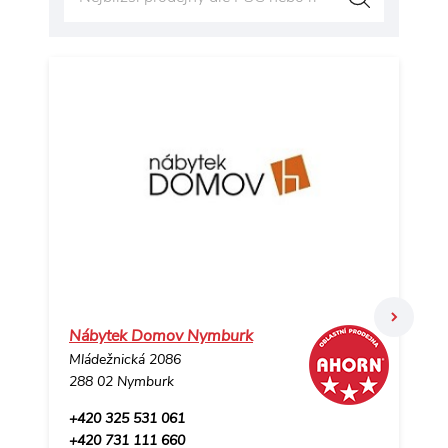
Nábytek Domov Nymburk
De
Mládežnická 2086
Ha
288 02 Nymburk
37
+420 325 531 061
+4
+420 731 111 660
+4