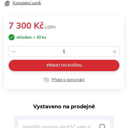
Kompletní ceník
7 300 Kč
s DPH
skladem < 10 ks
PŘIDAT DO KOŠÍKU
Přidat k porovnání
Vystaveno na prodejně
Vy