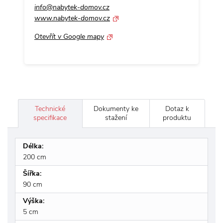
info@nabytek-domov.cz
me
www.nabytek-domov.cz
ww
Otevřít v Google mapy
Ot
Technické
Dokumenty ke
Dotaz k
specifikace
stažení
produktu
Délka:
200 cm
Šířka:
90 cm
Výška:
5 cm