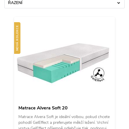
ŘAZENÍ
NOVÁ KOLEKCE
Matrace Alvera Soft 20
Matrace Alvera Soft je ideální volbou, pokud chcete
pohodlí GelEffect a preferujete měkčí ležení. Vrchní
vrstva GelEffect příjemně odlehčuje tlak, podporuje