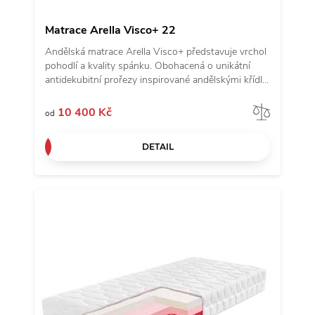
Matrace Arella Visco+ 22
Andělská matrace Arella Visco+ představuje vrchol
pohodlí a kvality spánku. Obohacená o unikátní
antidekubitní prořezy inspirované andělskými křídly
a kvalitní potah z revoluční látky Tencel, poskytuje
luxusní pohodlí. Matrace je vyrobena ze 2 druhů
Porov
10 400 Kč
od
studené pěny s objemovou hmotností 50 kg/m3 s
vrstvou paměťové pěny pro ještě lepší přizpůsobení
DETAIL
křivkám každého těla. Přejděte na matraci Arella
Visco+ a zažijte opravdový andělský spánek.