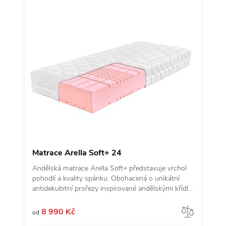
Matrace Arella Soft+ 24
Andělská matrace Arella Soft+ představuje vrchol
pohodlí a kvality spánku. Obohacená o unikátní
antidekubitní prořezy inspirované andělskými křídly
a kvalitní potah z revoluční látky Tencel, poskytuje
luxusní pohodlí. Matrace je vyrobena ze studené
Porov
8 990 Kč
od
pěny s objemovou hmotností 50 kg/m3 s nižším