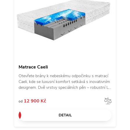
Matrace Caeli
Otevřete brány k nebeskému odpočinku s matrací
Caeli, kde se luxusní komfort setkává s inovativním
designem. Dvě vrstvy speciálních pěn – robustní LS
pěna a hypersoft GT pěna – poskytují ideální
podporu a neuvěřitelnou měkkost, jemně objímající
Porov
12 900 Kč
od
vaše kontury. Zónování v 5 oblastech zaručuje
ergonomickou péči o vaše tělo. Potah z látky
DETAIL
Modena, s vyváženou směsí Modalu a polyesteru,
je mimořádně hebký na dotek a snadno
udržovatelný. Nabízíme vám nebeský spánek s