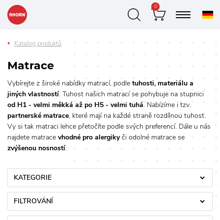
0
Katalog produktů
Matrace
Vybírejte z široké nabídky matrací, podle
tuhosti, materiálu a
jiných vlastností
. Tuhost našich matrací se pohybuje na stupnici
od H1 - velmi měkká až po H5 - velmi tuhá
. Nabízíme i tzv.
partnerské matrace
, které mají na každé straně rozdílnou tuhost.
Vy si tak matraci lehce přetočíte podle svých preferencí. Dále u nás
najdete matrace
vhodné pro alergiky
či odolné matrace se
zvýšenou nosností
.
KATEGORIE
FILTROVÁNÍ