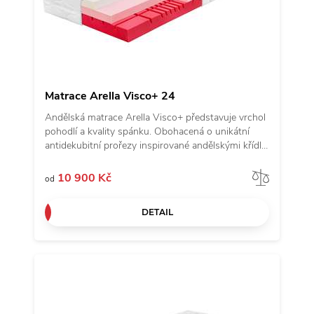
Matrace Arella Visco+ 24
Andělská matrace Arella Visco+ představuje vrchol
pohodlí a kvality spánku. Obohacená o unikátní
antidekubitní prořezy inspirované andělskými křídly
a kvalitní potah z revoluční látky Tencel, poskytuje
luxusní pohodlí. Matrace je vyrobena ze 2 druhů
Porov
10 900 Kč
od
studené pěny s objemovou hmotností 50 kg/m3
s vrstvou paměťové pěny pro ještě lepší
DETAIL
přizpůsobení křivkám každého těla. Přejděte na
matraci Arella Visco+ a zažijte opravdový andělský
spánek.