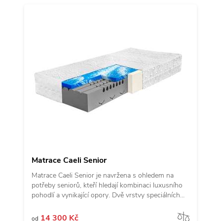
7letou zárukou a nosností až 150 kg. Caeli je více
než matrace, je to každodenní luxus, který promění
vaše sny ve skutečnost.
Matrace Caeli Senior
Matrace Caeli Senior je navržena s ohledem na
potřeby seniorů, kteří hledají kombinaci luxusního
pohodlí a vynikající opory. Dvě vrstvy speciálních
pěn poskytují ergonomickou podporu, zatímco
zónování v pěti oblastech zaručuje, že každá část
Porov
14 300 Kč
od