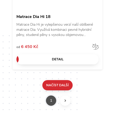
Matrace Dia Hi 18
Matrace Dia Hi je vylepšenou verzí naší oblíbené
matrace Dia. Využívá kombinaci pevné hybridní
pěny, studené pěny s vysokou objemovou
hmotností (50 kg/m3) a unikátního průřezu pro
maximální pohodlí. Potah matrace je z kvalitní látky
Porov
6 450 Kč
od
Bamboo, prošíváné rounem o gramáži 300 g/m2.
Tento potah nejenže dodává matraci na luxusu, ale
DETAIL
také reguluje teplotu, absorbuje vlhkost a je
ekologicky udržitelný. Zapomeňte na obyčejné
matrace a objevte božskou matraci Dia Hi.
NAČÍST DALŠÍ
1
DALŠÍ