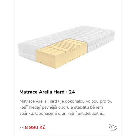
Matrace Arella Hard+ 24
Matrace Arella Hard+ je dokonalou volbou pro ty,
kteří hledají pevnější oporu a stabilitu během
spánku. Obohacená o unikátní antidekubitní
prořezy inspirované andělskými křídly a kvalitní
potah z revoluční látky Tencel, přináší nejen
Porov
8 990 Kč
od
komfort, ale i výjimečnou odolnost. Vyrobena ze