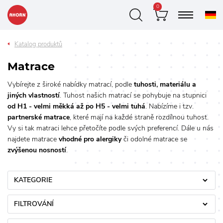
0
Katalog produktů
Matrace
Vybírejte z široké nabídky matrací, podle
tuhosti, materiálu a
jiných vlastností
. Tuhost našich matrací se pohybuje na stupnici
od H1 - velmi měkká až po H5 - velmi tuhá
. Nabízíme i tzv.
partnerské matrace
, které mají na každé straně rozdílnou tuhost.
Vy si tak matraci lehce přetočíte podle svých preferencí. Dále u nás
najdete matrace
vhodné pro alergiky
či odolné matrace se
zvýšenou nosností
.
KATEGORIE
FILTROVÁNÍ