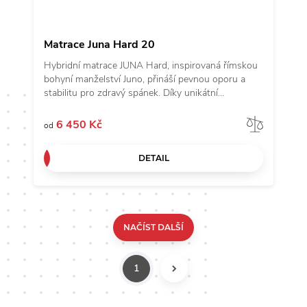
Matrace Juna Hard 20
Hybridní matrace JUNA Hard, inspirovaná římskou
bohyní manželství Juno, přináší pevnou oporu a
stabilitu pro zdravý spánek. Díky unikátní
technologii AHORNFLEX® nabízí dokonalé
přizpůsobení a optimální podporu těla. Tato
Porov
6 450 Kč
od
varianta je ideální pro ty, kteří preferují tužší ležení a
potřebují maximální stabilitu během spánku. JUNA
DETAIL
Hard není jen matrace, ale investice do kvalitního
odpočinku a zdraví.
NAČÍST DALŠÍ
1
DALŠÍ