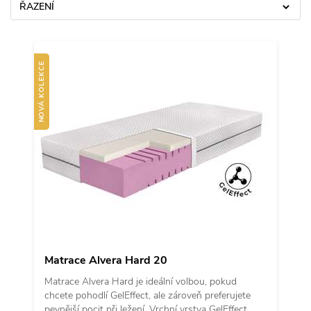
ŘAZENÍ
NOVÁ KOLEKCE
Matrace Alvera Hard 20
Matrace Alvera Hard je ideální volbou, pokud
chcete pohodlí GelEffect, ale zároveň preferujete
pevnější pocit při ležení. Vrchní vrstva GelEffect