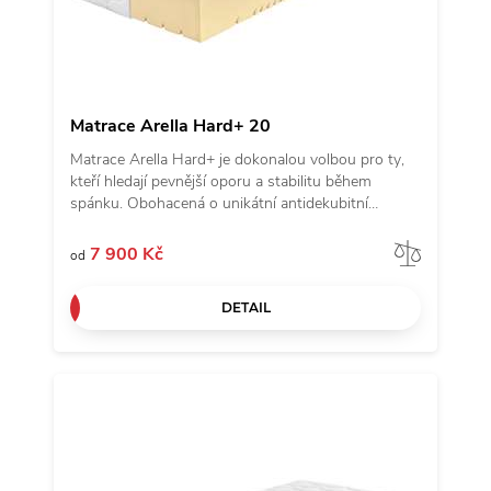
Matrace Arella Hard+ 20
Matrace Arella Hard+ je dokonalou volbou pro ty,
kteří hledají pevnější oporu a stabilitu během
spánku. Obohacená o unikátní antidekubitní
prořezy inspirované andělskými křídly a kvalitní
potah z revoluční látky Tencel, přináší nejen
Porov
7 900 Kč
od
komfort, ale i výjimečnou odolnost. Vyrobena ze
studené pěny s objemovou hmotností 50 kg/m3 a
DETAIL
vyšším odporem proti stlačení, zaručuje vynikající
podporu těla a je ideální pro vyznavače tvrdších
matrací. Přejděte na matraci Arella Hard+ a objevte
harmonii pevnosti a pohodlí.