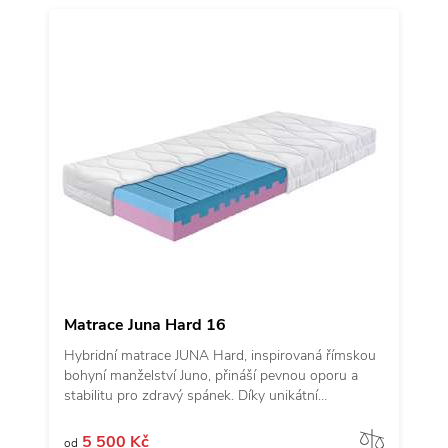
Matrace Juna Hard 16
Hybridní matrace JUNA Hard, inspirovaná římskou
bohyní manželství Juno, přináší pevnou oporu a
stabilitu pro zdravý spánek. Díky unikátní
technologii AHORNFLEX® nabízí dokonalé
přizpůsobení a optimální podporu těla. Tato
Porov
5 500 Kč
od