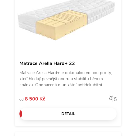
Matrace Arella Hard+ 22
Matrace Arella Hard+ je dokonalou volbou pro ty,
kteří hledají pevnější oporu a stabilitu během
spánku. Obohacená o unikátní antidekubitní
prořezy inspirované andělskými křídly a kvalitní
potah z revoluční látky Tencel, přináší nejen
Porov
8 500 Kč
od
komfort, ale i výjimečnou odolnost. Vyrobena ze
studené pěny s objemovou hmotností 50 kg/m3 a
DETAIL
vyšším odporem proti stlačení, zaručuje vynikající
podporu těla a je ideální pro vyznavače tvrdších
matrací. Přejděte na matraci Arella Hard+ a objevte
harmonii pevnosti a pohodlí.