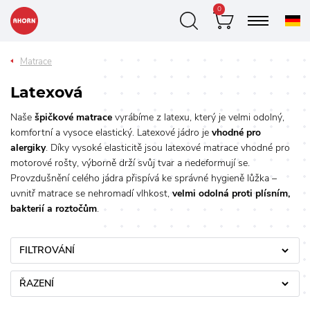
0
Matrace
Latexová
Naše
špičkové matrace
vyrábíme z latexu, který je velmi odolný,
komfortní a vysoce elastický. Latexové jádro je
vhodné pro
alergiky
. Díky vysoké elasticitě jsou latexové matrace vhodné pro
motorové rošty, výborně drží svůj tvar a nedeformují se.
Provzdušnění celého jádra přispívá ke správné hygieně lůžka –
uvnitř matrace se nehromadí vlhkost,
velmi odolná proti plísním,
bakterií a roztočům
.
FILTROVÁNÍ
ŘAZENÍ