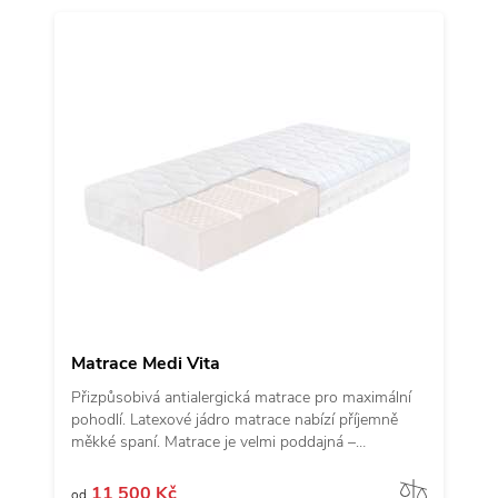
Matrace Medi Vita
Přizpůsobivá antialergická matrace pro maximální
pohodlí. Latexové jádro matrace nabízí příjemně
měkké spaní. Matrace je velmi poddajná –
přizpůsobí se každému spáči a poskytne uvolnění
celému tělu. Díky vysoké elasticitě je vhodná pro
Porov
11 500 Kč
od