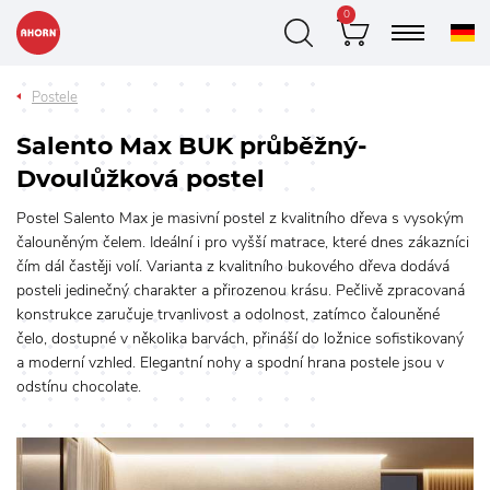
0
Postele
Salento Max BUK průběžný-
Dvoulůžková postel
Postel Salento Max je masivní postel z kvalitního dřeva s vysokým
čalouněným čelem. Ideální i pro vyšší matrace, které dnes zákazníci
čím dál častěji volí. Varianta z kvalitního bukového dřeva dodává
posteli jedinečný charakter a přirozenou krásu. Pečlivě zpracovaná
konstrukce zaručuje trvanlivost a odolnost, zatímco čalouněné
čelo, dostupné v několika barvách, přináší do ložnice sofistikovaný
a moderní vzhled. Elegantní nohy a spodní hrana postele jsou v
odstínu chocolate.