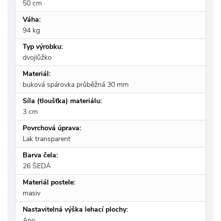
50 cm
Váha:
94 kg
Typ výrobku:
dvojlůžko
Materiál:
buková spárovka průběžná 30 mm
Síla (tloušťka) materiálu:
3 cm
Povrchová úprava:
Lak transparent
Barva čela:
26 ŠEDÁ
Materiál postele:
masiv
Nastavitelná výška lehací plochy:
Ano