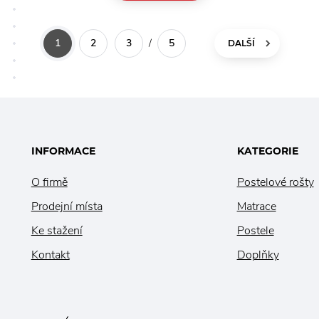
í tuhost v bederní části.
individuální tuhost v bederní čá
třené fólií mají schopnost
Lamely opatřené folií zabraňují
 pod matrací méně prachu,
vlhkosti do roštu a usnadní úd
1
2
3
/
5
DALŠÍ
atrhávání potahu a přenášení
matrace do roštu, což je plus,
 především lidé s alergií.
INFORMACE
KATEGORIE
O firmě
Postelové rošty
Prodejní místa
Matrace
Ke stažení
Postele
Kontakt
Doplňky