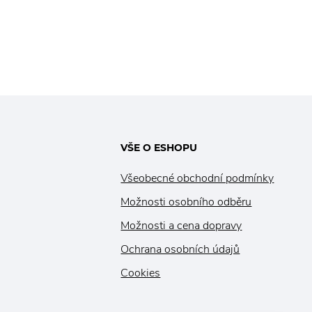
sti.
údržbu. Polohování hlava-nohy s pevnou
 pronikání
středovou částí zajistí pohodlí a dokonalý
ržbu roštu.
relax.
VŠE O ESHOPU
Všeobecné obchodní podmínky
Možnosti osobního odběru
Možnosti a cena dopravy
Ochrana osobních údajů
Cookies