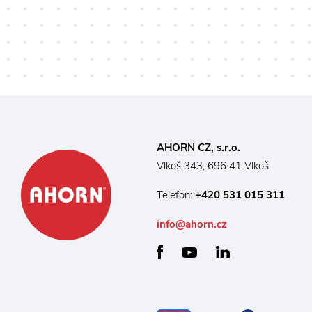
individuáln
Lamely opa
zachytávat
zamezují z
vlhkosti z 
které ocení
AHORN CZ, s.r.o.
Vlkoš 343, 696 41 Vlkoš
Telefon:
+420 531 015 311
info@ahorn.cz
facebook
linkedin
youtube