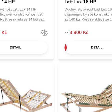
x 14 HP
Latt Lux 16 HP
ový rošt Latt Lux 14 HP
Odolný laťový rošt Latt Lux 1
díky své konstrukci nosností
disponuje díky své konstrukci
Rošt se skládá ze 14 latí ze
až 140 kg. Rošt se skládá ze 16
 dřeva uchycených pomocí
smrkového dřeva uchycených
onstrukci rámu. Nadstandardní
vrutů ke konstrukci rámu. Nad
 Kč
3 800 Kč
Porovnat
od
lnost zajišťují přídavné
výdrž a odolnost zajišťují příd
 hranolky. Bezpečná
zpevňující hranolky. Bezpečná
 s roštem díky zaobleným
manipulace s roštem díky zao
DETAIL
DETAIL
í. Polohování H (hlava) pro
hranám latí. Polohování H (hla
lí a relax na lůžku. Zároveň je
větší pohodlí a relax na lůžku.
 lůžka s úložným prostorem –
vhodný pro lůžka s úložným p
stup v oblasti nohou.
snadný přístup v oblasti nohou