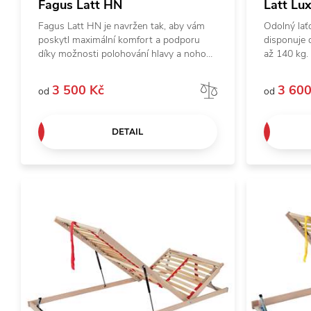
Fagus Latt HN
Latt Lu
Fagus Latt HN je navržen tak, aby vám
Odolný lať
poskytl maximální komfort a podporu
disponuje 
díky možnosti polohování hlavy a nohou.
až 140 kg. 
Tento robustní laťový rošt má vysokou
smrkového
nosnost až 160 kg a je vyroben z 22
vrutů ke k
3 500 Kč
3 600
Porovnat
od
od
masivních bukových latí, které zajišťují
výdrž a odo
pevnou a stabilní oporu. Venkovní
zpevňující
bočnice z vrstveného bukového dřeva
manipulace
DETAIL
přidávají na odolnosti a dlouhé životnosti
hranám lat
roštu.
větší pohod
vhodný pro
snadný pří