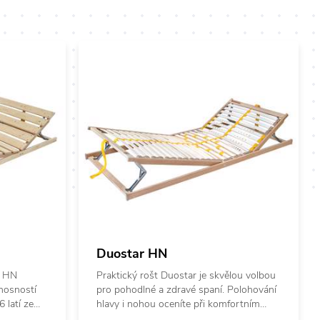
Duostar HN
6 HN
Praktický rošt Duostar je skvělou volbou
 nosností
pro pohodlné a zdravé spaní. Polohování
 latí ze
hlavy i nohou oceníte při komfortním
evně
čtení a odpočinku. Pevná středová část