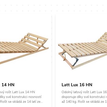
x 14 HN
Latt Lux 16 HN
ový rošt Latt Lux 14 HN
Odolný laťový rošt Latt Lux 1
díky své konstrukci nosností
disponuje díky své konstrukci
Rošt se skládá ze 14 latí ze
až 140 kg. Rošt se skládá ze 16
dřeva, které jsou pevně
smrkového dřeva, které jsou p