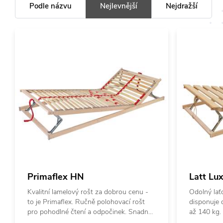
Podle názvu
Nejlevnější
Nejdražší
Primaflex HN
Latt Lu
Kvalitní lamelový rošt za dobrou cenu -
Odolný lať
to je Primaflex. Ručně polohovací rošt
disponuje 
pro pohodlné čtení a odpočinek. Snadné
až 140 kg. 
nastavení polohování textilním úchytem
smrkového 