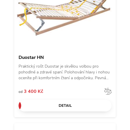
Duostar HN
Praktický rošt Duostar je skvělou volbou pro
pohodlné a zdravé spaní. Polohování hlavy i nohou
oceníte při komfortním čtení a odpočinku. Pevná
středová část se postará o lepší oporu beder.
Snadné nastavení polohování textilním úchytem při
Porov
3 400 Kč
od
zdravotních obtížích a únavě. Pružné lamely
uložené ve dvojicích v kaučukových pouzdrech jsou
DETAIL
rozložené do 5 anatomických zón. Vrtané lamely v
ramenní oblasti zajišťují nižší tuhost a zmírňují tak
tlak na ramena. Středový popruh zlepšuje stabilitu
a nosnost roštu. Posuvnými objímkami lze nastavit