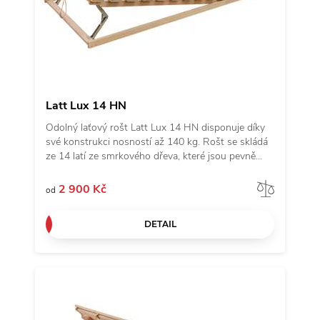
Latt Lux 14 HN
Odolný laťový rošt Latt Lux 14 HN disponuje díky
své konstrukci nosností až 140 kg. Rošt se skládá
ze 14 latí ze smrkového dřeva, které jsou pevně
uchyceny pomocí vrutů ke konstrukci rámu. Díky
možnosti polohování (hlava - nohy) poskytuje
Porov
2 900 Kč
od
maximální pohodlí a relaxaci v posteli.
Nadstandardní výdrž a odolnost jsou zajištěny
DETAIL
přídavnými zpevňujícími hranolkami. Zaoblené
hrany latí umožňují bezpečnou manipulaci s
roštem.