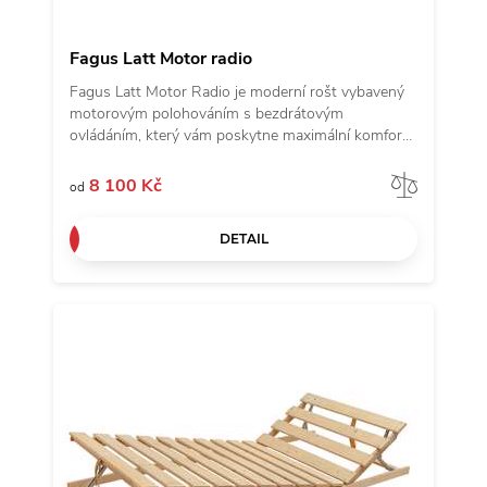
Fagus Latt Motor radio
Fagus Latt Motor Radio je moderní rošt vybavený
motorovým polohováním s bezdrátovým
ovládáním, který vám poskytne maximální komfort
a flexibilitu. Díky motorovému mechanismu můžete
hlavovou část roštu snadno nastavit až do pravého
Porov
8 100 Kč
od
úhlu, což je ideální pro čtení, sledování televize
nebo relaxaci. Rošt je vyroben z vysoce kvalitního
DETAIL
bukového dřeva, které zajišťuje pevnou a stabilní
podporu. Venkovní bočnice z vrstveného bukového
dřeva přidávají na odolnosti a dlouhé životnosti
roštu.