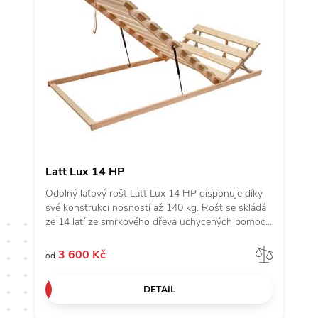
Latt Lux 14 HP
Odolný laťový rošt Latt Lux 14 HP disponuje díky
své konstrukci nosností až 140 kg. Rošt se skládá
ze 14 latí ze smrkového dřeva uchycených pomocí
vrutů ke konstrukci rámu. Nadstandardní výdrž a
odolnost zajišťují přídavné zpevňující hranolky.
Porov
3 600 Kč
od
Bezpečná manipulace s roštem díky zaobleným
hranám latí. Polohování H (hlava) pro větší pohodlí
DETAIL
a relax na lůžku. Zároveň je vhodný pro lůžka s
úložným prostorem – snadný přístup v oblasti