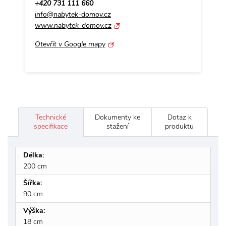
+420 731 111 660
+4
info@nabytek-domov.cz
me
www.nabytek-domov.cz
ww
Otevřít v Google mapy
Ot
Technické
Dokumenty ke
Dotaz k
specifikace
stažení
produktu
Délka:
200 cm
Šířka:
90 cm
Výška:
18 cm