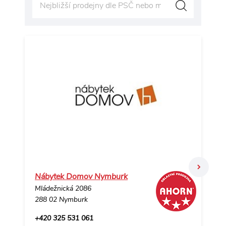
Vy
Nábytek Domov Nymburk
De
Mládežnická 2086
Ha
288 02 Nymburk
37
+420 325 531 061
+4