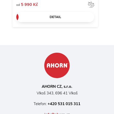
Porovna
5 990 Kč
6
od
od
DETAIL
AHORN CZ, s.r.o.
Vlkoš 343, 696 41 Vlkoš
Telefon:
+420 531 015 311