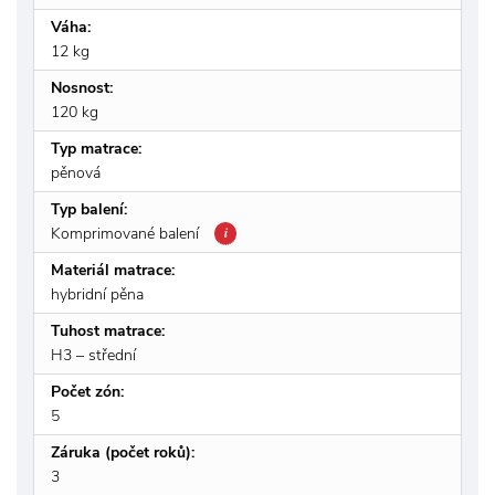
Váha:
12 kg
Nosnost:
120 kg
Typ matrace:
pěnová
Typ balení:
Komprimované balení
i
Materiál matrace:
hybridní pěna
Tuhost matrace:
H3 – střední
Počet zón:
5
Záruka (počet roků):
3