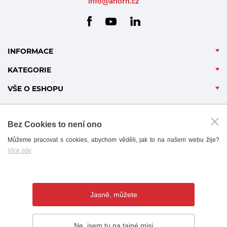
info@ahorn.cz
facebook
linkedin
youtube
INFORMACE
KATEGORIE
VŠE O ESHOPU
Bez Cookies to není ono
Můžeme pracovat s cookies, abychom věděli, jak to na našem webu žije?
Více zde
B2B - PARTNERSKÝ PORTÁL
Jasně, můžete
Ne, jsem tu na tajné misi