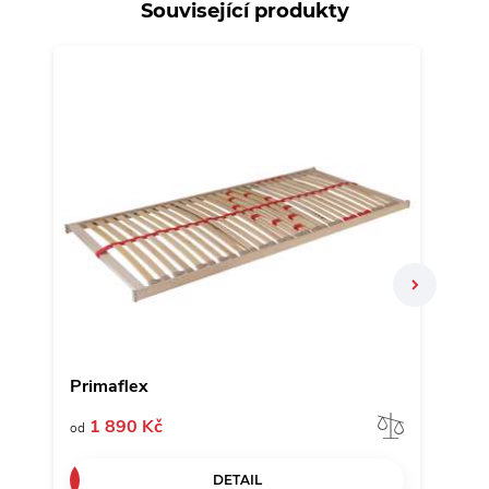
Související produkty
N
Primaflex
Matr
Porovna
1 890 Kč
5
od
od
DETAIL