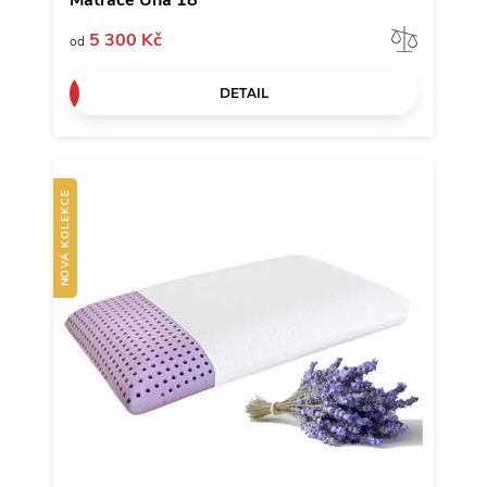
Matrace Una 18
Porov
5 300 Kč
od
DETAIL
NOVÁ KOLEKCE