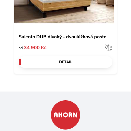
Salento DUB divoký - dvoulůžková postel
Porov
34 900 Kč
od
DETAIL