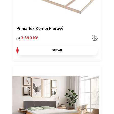
Primaflex Kombi P pravý
Porov
3 390 Kč
od
DETAIL