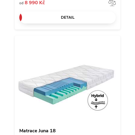
Porov
8 990 Kč
od
DETAIL
Matrace Juna 18