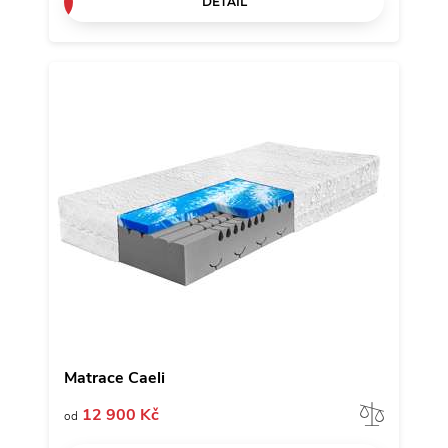
DETAIL
Matrace Caeli
Porov
12 900 Kč
od