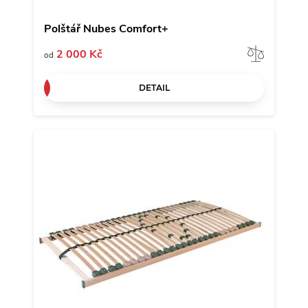
Polštář Nubes Comfort+
Porov
2 000 Kč
od
DETAIL