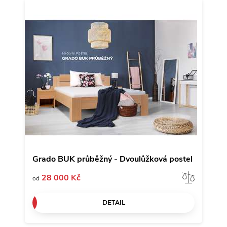
Grado BUK průběžný - Dvoulůžková postel
Porov
28 000 Kč
od
DETAIL