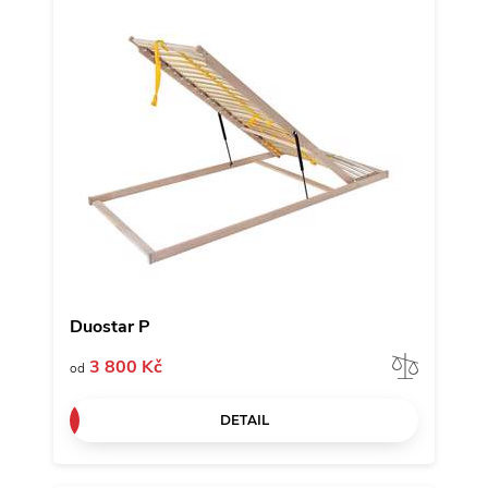
Duostar P
Porov
3 800 Kč
od
DETAIL