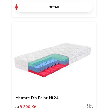
DETAIL
Matrace Dia Relax Hi 24
Porov
8 300 Kč
od