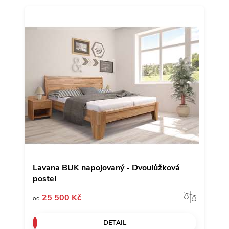
Lavana BUK napojovaný - Dvoulůžková
postel
Porov
25 500 Kč
od
DETAIL