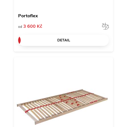
Portoflex
Porov
3 600 Kč
od
DETAIL