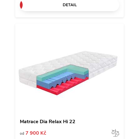
DETAIL
Matrace Dia Relax Hi 22
Porov
7 900 Kč
od