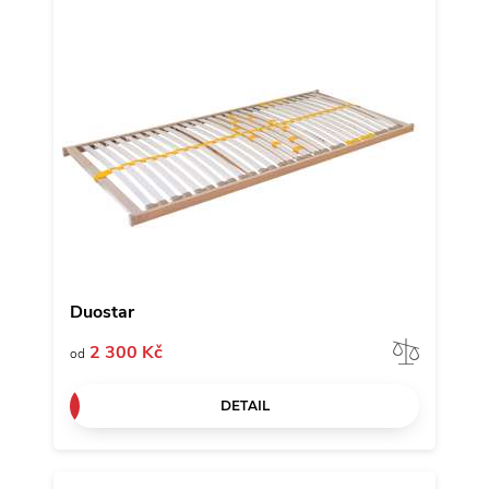
Duostar
Porov
2 300 Kč
od
DETAIL