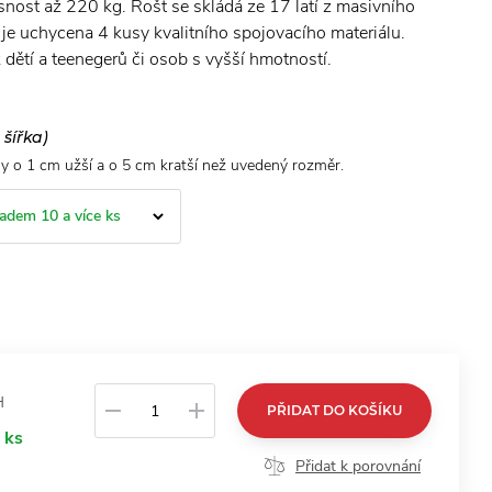
ost až 220 kg. Rošt se skládá ze 17 latí z masivního
je uchycena 4 kusy kvalitního spojovacího materiálu.
dětí a teenegerů či osob s vyšší hmotností.
 šířka)
dy o 1 cm užší a o 5 cm kratší než uvedený rozměr.
ladem 10 a více ks
H
PŘIDAT DO KOŠÍKU
 ks
Přidat k porovnání