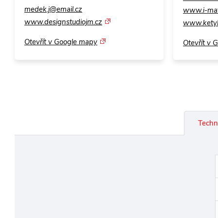
medek.j@email.cz
www.i-mat
www.designstudiojm.cz
www.ketyb
Otevřít v Google mapy
Otevřít v 
Techn