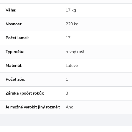
Váha:
17 kg
Nosnost:
220 kg
Počet lamel:
17
Typ roštu:
rovný rošt
Materiál:
Laťové
Počet zón:
1
Záruka (počet roků):
3
Je možné vyrobit jiný rozměr:
Ano