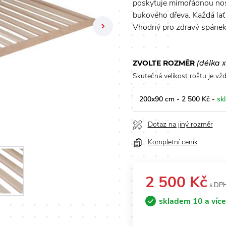
poskytuje mimořádnou nosn
bukového dřeva. Každá lať 
Next
Vhodný pro zdravý spánek 
ZVOLTE ROZMĚR
(délka x
Skutečná velikost roštu je vž
200x90 cm - 2 500 Kč -
sk
Dotaz na jiný rozměr
Kompletní ceník
2 500 Kč
s DP
skladem 10 a více