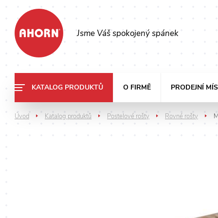
Jsme Váš spokojený spánek
KATALOG PRODUKTŮ
O FIRMĚ
PRODEJNÍ MÍ
Úvod
Katalog produktů
Postelové rošty
Rovné rošty
M
>
>
>
>