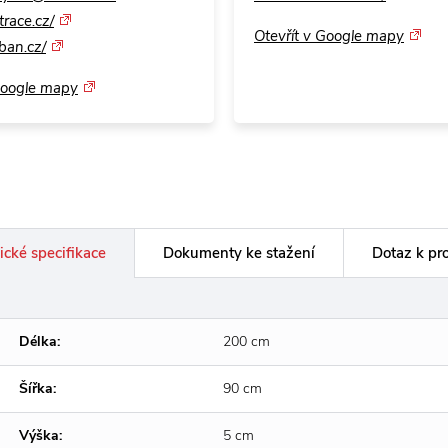
race.cz/
Otevřít v Google mapy
an.cz/
Google mapy
ické specifikace
Dokumenty ke stažení
Dotaz k pr
Délka:
200 cm
Šířka:
90 cm
Výška:
5 cm