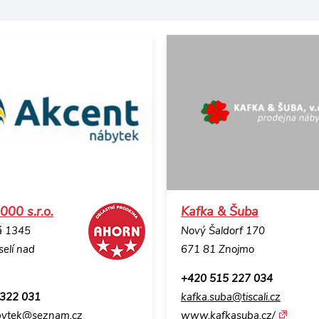
000 s.r.o.
Kafka & Šuba
á 1345
Nový Šaldorf 170
elí nad
671 81 Znojmo
+420 515 227 034
 322 031
kafka.suba@tiscali.cz
bytek@seznam.cz
www.kafkasuba.cz/