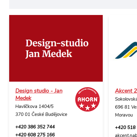
Design studio - Jan
Akcent 2
Medek
Sokolovsk
Havlíčkova 1404/5
696 81 Ves
370 01 České Budějovice
Moravou
+420 386 352 744
+420 518
+420 608 275 166
akcent.na