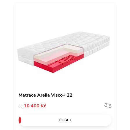
Matrace Arella Visco+ 22
Porov
10 400 Kč
od
DETAIL