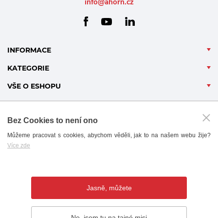
info@ahorn.cz
facebook
linkedin
youtube
INFORMACE
KATEGORIE
VŠE O ESHOPU
Bez Cookies to není ono
Můžeme pracovat s cookies, abychom věděli, jak to na našem webu žije?
Více zde
B2B - PARTNERSKÝ PORTÁL
Jasně, můžete
Ne, jsem tu na tajné misi