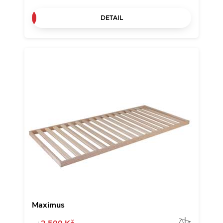
DETAIL
Maximus
Porov