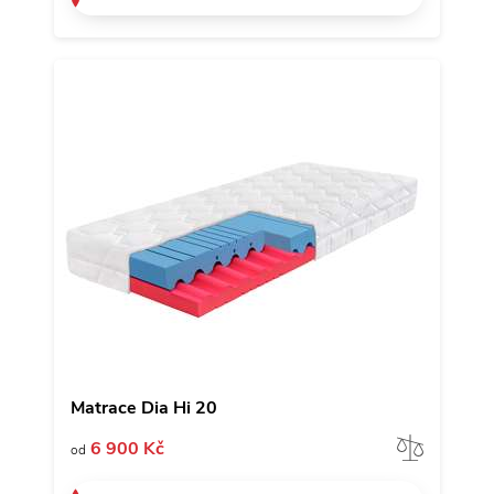
Matrace Dia Hi 20
Porov
6 900 Kč
od