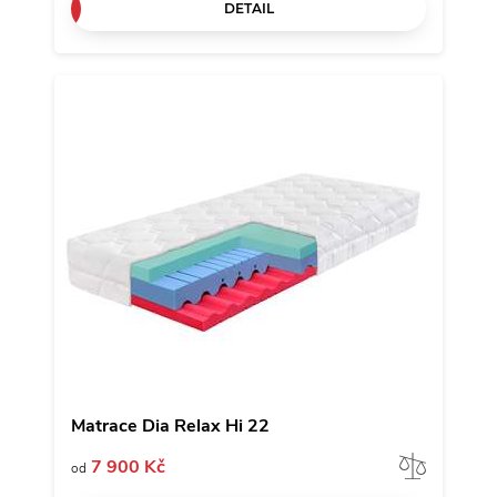
DETAIL
Matrace Dia Relax Hi 22
Porov
7 900 Kč
od