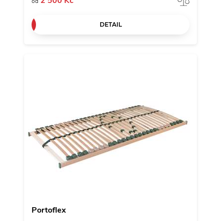
2 500 Kč
od
DETAIL
Portoflex