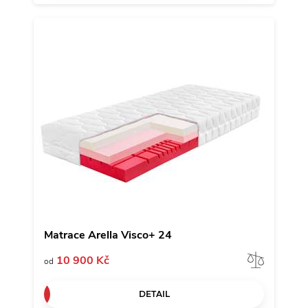
Matrace Arella Visco+ 24
Porov
10 900 Kč
od
DETAIL