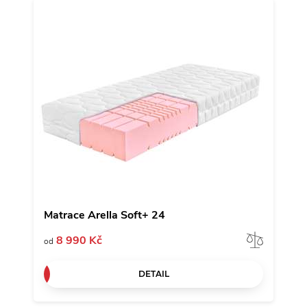
Matrace Arella Soft+ 24
Porov
8 990 Kč
od
DETAIL