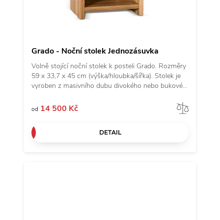
Grado - Noční stolek Jednozásuvka
Volně stojící noční stolek k posteli Grado. Rozměry
59 x 33,7 x 45 cm (výška/hloubka/šířka). Stolek je
vyroben z masivního dubu divokého nebo bukové
průběžné spárovky. Pravá a levá varianta se
odlišuje podle kaskádovitého tvaru, který navazuje
Porov
14 500 Kč
od
na čelo postele Grado a spolu tak tvoří designový a
funkční celek.
DETAIL