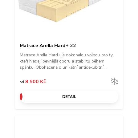
Matrace Arella Hard+ 22
Matrace Arella Hard+ je dokonalou volbou pro ty,
kteří hledají pevnější oporu a stabilitu během
spánku. Obohacená o unikátní antidekubitní
prořezy inspirované andělskými křídly a kvalitní
potah z revoluční látky Tencel, přináší nejen
Porov
8 500 Kč
od
komfort, ale i výjimečnou odolnost. Vyrobena ze
studené pěny s objemovou hmotností 50 kg/m3 a
DETAIL
vyšším odporem proti stlačení, zaručuje vynikající
podporu těla a je ideální pro vyznavače tvrdších
matrací. Přejděte na matraci Arella Hard+ a objevte
harmonii pevnosti a pohodlí.