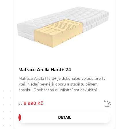
Matrace Arella Hard+ 24
Matrace Arella Hard+ je dokonalou volbou pro ty,
kteří hledají pevnější oporu a stabilitu během
spánku. Obohacená o unikátní antidekubitní
prořezy inspirované andělskými křídly a kvalitní
potah z revoluční látky Tencel, přináší nejen
Porov
8 990 Kč
od
komfort, ale i výjimečnou odolnost. Vyrobena ze
studené pěny s objemovou hmotností 50 kg/m3 a
DETAIL
vyšším odporem proti stlačení, zaručuje vynikající
podporu těla a je ideální pro vyznavače tvrdších