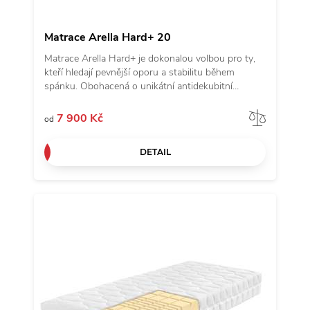
Matrace Arella Hard+ 20
Matrace Arella Hard+ je dokonalou volbou pro ty,
kteří hledají pevnější oporu a stabilitu během
spánku. Obohacená o unikátní antidekubitní
prořezy inspirované andělskými křídly a kvalitní
potah z revoluční látky Tencel, přináší nejen
Porov
7 900 Kč
od
komfort, ale i výjimečnou odolnost. Vyrobena ze
studené pěny s objemovou hmotností 50 kg/m3 a
DETAIL
vyšším odporem proti stlačení, zaručuje vynikající
podporu těla a je ideální pro vyznavače tvrdších
matrací. Přejděte na matraci Arella Hard+ a objevte
harmonii pevnosti a pohodlí.