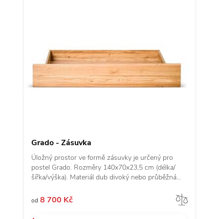
Grado - Zásuvka
Úložný prostor ve formě zásuvky je určený pro
postel Grado. Rozměry 140x70x23,5 cm (délka/
šířka/výška). Materiál dub divoký nebo průběžná
buková spárovka. Zásuvka je umístěna volně pod
postelí, s přístupem od nohou postele nebo z boku.
Porov
8 700 Kč
od