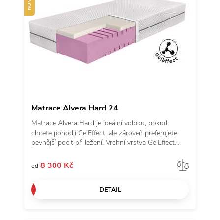
Matrace Alvera Hard 24
Matrace Alvera Hard je ideální volbou, pokud
chcete pohodlí GelEffect, ale zároveň preferujete
pevnější pocit při ležení. Vrchní vrstva GelEffect
příjemně odlehčuje tlak, podporuje svěžejší pocit při
ležení a rychle reaguje na změnu polohy, takže se v
Porov
8 300 Kč
od
matraci necítíte „uvězněni“. Vyšší provedení 24 cm
přidává komfortnější pocit při ulehnutí, zatímco
DETAIL
tvrdší jádro z hybridní pěny poskytuje pevný a
stabilní základ pro tělo. Díky odlehčené ramenní
oblasti nabízí Alvera Hard příjemnější ulehnutí i