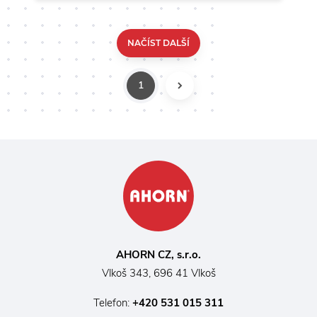
matrací. Přejděte na matraci Arella Hard+ a objevte
harmonii pevnosti a pohodlí.
NAČÍST DALŠÍ
1
DALŠÍ
AHORN CZ, s.r.o.
Vlkoš 343, 696 41 Vlkoš
Telefon:
+420 531 015 311