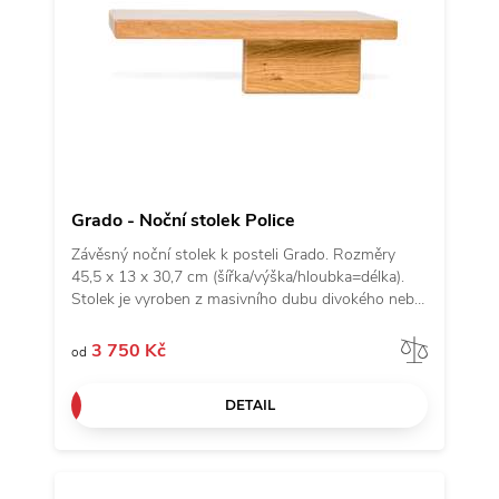
Grado - Noční stolek Police
Závěsný noční stolek k posteli Grado. Rozměry
45,5 x 13 x 30,7 cm (šířka/výška/hloubka=délka).
Stolek je vyroben z masivního dubu divokého nebo
bukové průběžné spárovky. Lze použít jako pravou
i levou variantu.
Porov
3 750 Kč
od
DETAIL