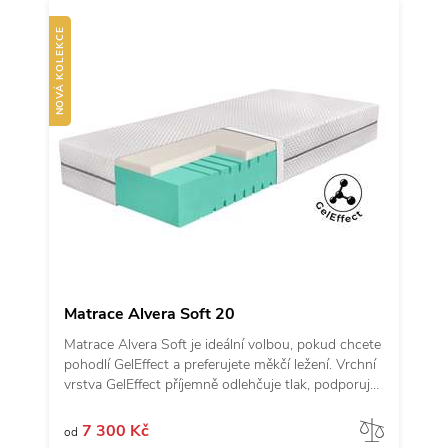
těm, kteří vyhledávají tvrdší matrace. Pokud hledáte
pevnou matraci s moderním komfortem, Alvera
NOVÁ KOLEKCE
Hard je správný krok.
Matrace Alvera Soft 20
Matrace Alvera Soft je ideální volbou, pokud chcete
pohodlí GelEffect a preferujete měkčí ležení. Vrchní
vrstva GelEffect příjemně odlehčuje tlak, podporuje
svěžejší pocit při ležení a rychle reaguje na změnu
polohy. Provedení 20 cm nabízí pohodlný profil pro
Porov
7 300 Kč
od
každodenní spánek, zatímco měkčí jádro z hybridní