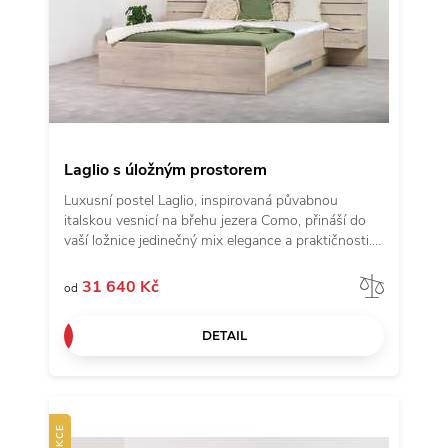
Laglio s úložným prostorem
Luxusní postel Laglio, inspirovaná půvabnou
italskou vesnicí na břehu jezera Como, přináší do
vaší ložnice jedinečný mix elegance a praktičnosti.
Dominantou je majestátní čelo, jehož jemné
zaoblení evokuje klidné vlny jezera Como – ideální
Porov
31 640 Kč
od
pro pohodlné opření při večerním čtení nebo
relaxaci. Tato varianta je navíc vybavena praktickým
DETAIL
úložným prostorem, který skvěle poslouží k
uschování lůžkovin či sezónních věcí, a zároveň
zachovává čistý a elegantní vzhled. Přírodní dekor
dřeva v kombinaci s jemnými liniemi vytváří
nadčasový design, který dokonale zapadne do
moderního i klasického interiéru. Postel Laglio