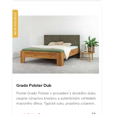
Zdvojené přední nohy
zajišťují stabilní konstrukci a
dlouhou životnost.
Nastavitelné kování
umožňuje
výběr ze čtyř výškových úrovní pro uložení roštu –
NOVÁ KOLEKCE
až do výšky 39,5 cm od podlahy.
Grado Polster
je
ideální volbou pro ty, kdo hledají spojení
čistého
designu, kvalitního masivu a čalouněného
pohodlí
.
Grado Polster Dub
Postel Grado Polster v provedení z divokého dubu
zaujme výraznou kresbou a autentickým vzhledem
masivního dřeva. Typické suky, praskliny a barevná
proměnlivost vytvářejí jedinečný charakter, díky
kterému je každá postel originál. Čalouněné čelo