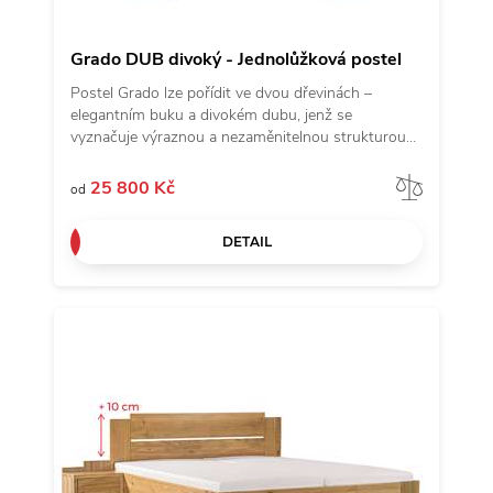
Grado DUB divoký - Jednolůžková postel
Postel Grado lze pořídit ve dvou dřevinách –
elegantním buku a divokém dubu, jenž se
vyznačuje výraznou a nezaměnitelnou strukturou
dřeva. Viditelné suky a praskliny dodávají posteli
jedinečný přírodní vzhled, každá postel je tak
Porov
25 800 Kč
od
originálem. Zdvojené přední nohy zaručí vysokou
stabilitu a bytelnost lůžka. Kování lze nastavit do
DETAIL
čtyř různých pozic a umístit tak rošt až do výšky
39,5 cm od podlahy. Za pozornost stojí také
dominantní čelo s nápadným kaskádovým
stupínkem pro nadčasový vzhled.