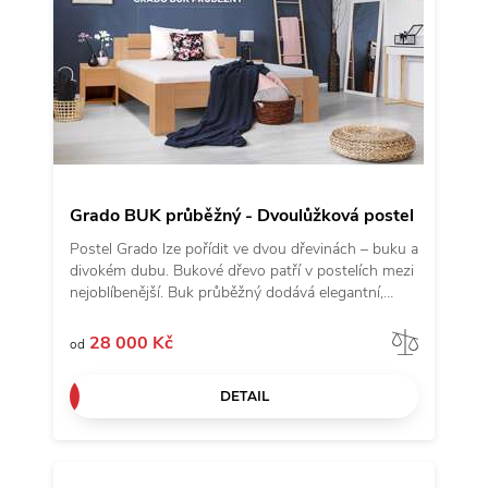
Grado BUK průběžný - Dvoulůžková postel
Postel Grado lze pořídit ve dvou dřevinách – buku a
divokém dubu. Bukové dřevo patří v postelích mezi
nejoblíbenější. Buk průběžný dodává elegantní,
neutrální vzhled vhodný do každé ložnice. Zdvojené
přední nohy zaručí vysokou stabilitu a bytelnost
Porov
28 000 Kč
od
lůžka. Kování lze nastavit do čtyř různých pozic a
umístit tak rošt až do výšky 39,5 cm od podlahy.
DETAIL
Za pozornost stojí také dominantní čelo s
nápadným kaskádovým stupínkem pro nadčasový
vzhled.