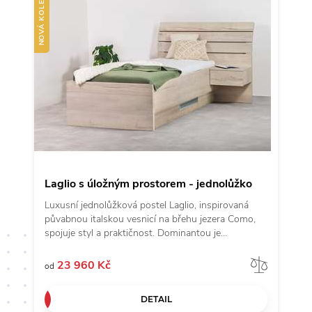
NOVÁ KOLEKCE
můžete doplnit o noční stolky a vytvořit
harmonickou ložnicovou sestavu.
Laglio s úložným prostorem - jednolůžko
Luxusní jednolůžková postel Laglio, inspirovaná
půvabnou italskou vesnicí na břehu jezera Como,
spojuje styl a praktičnost. Dominantou je
majestátní čelo, jehož jemně zaoblený design
evokuje klidné vlny jezera Como, a poskytuje tak
Porov
23 960 Kč
od
perfektní oporu při odpočinku nebo čtení.
Vestavěný úložný prostor pod lůžkem je ideálním
DETAIL
řešením pro uschování lůžkovin či dalších věcí, a