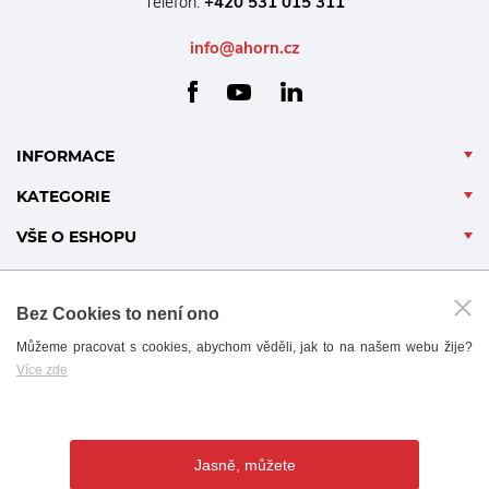
Telefon:
+420 531 015 311
info@ahorn.cz
facebook
linkedin
youtube
INFORMACE
KATEGORIE
VŠE O ESHOPU
Bez Cookies to není ono
Můžeme pracovat s cookies, abychom věděli, jak to na našem webu žije?
Více zde
B2B - PARTNERSKÝ PORTÁL
Jasně, můžete