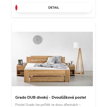
umístit tak rošt až do výšky 39,5 cm od podlahy.
DETAIL
Za pozornost stojí také dominantní čelo s
nápadným kaskádovým stupínkem pro nadčasový
vzhled.
Grado DUB divoký - Dvoulůžková postel
Postel Grado lze pořídit ve dvou dřevinách –