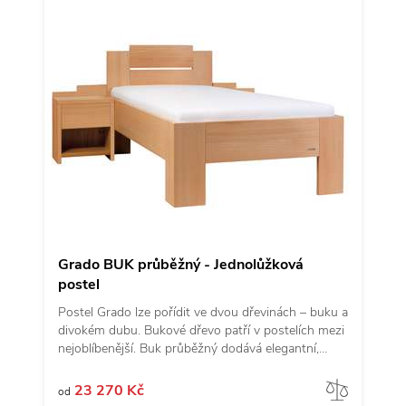
Grado BUK průběžný - Jednolůžková
postel
Postel Grado lze pořídit ve dvou dřevinách – buku a
divokém dubu. Bukové dřevo patří v postelích mezi
nejoblíbenější. Buk průběžný dodává elegantní,
neutrální vzhled vhodný do každé ložnice. Zdvojené
přední nohy zaručí vysokou stabilitu a bytelnost
Porov
23 270 Kč
od
lůžka. Kování lze nastavit do čtyř různých pozic a