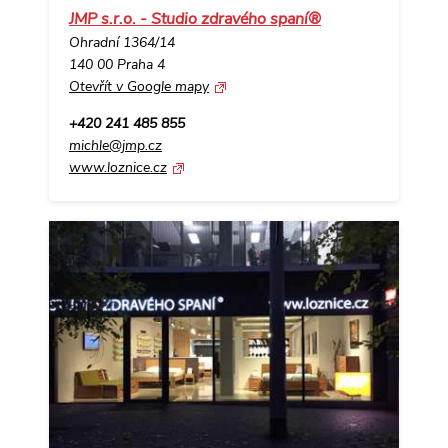
JMP s.r.o. - Studio zdravého spaní®
Ohradní 1364/14
140 00 Praha 4
Otevřít v Google mapy
+420 241 485 855
michle@jmp.cz
www.loznice.cz