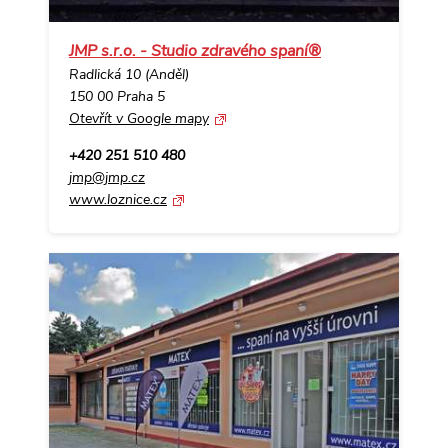
JMP s.r.o. - Studio zdravého spaní®
Radlická 10 (Anděl)
150 00 Praha 5
Otevřít v Google mapy
+420 251 510 480
jmp@jmp.cz
www.loznice.cz