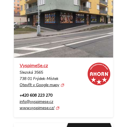
VyspimeSe.cz
Slezská 3565
738 01 Frýdek-Místek
Otevřít v Google mapy
+420 608 223 270
info@vyspimese.cz
www.vyspimese.cz/