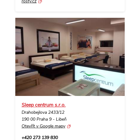
rosty.cz
Sleep centrum s.r.o.
Drahobejlova 2433/12
190 00 Praha 9 - Libeň
Otevřít v Google mapy
+420 273 139 830