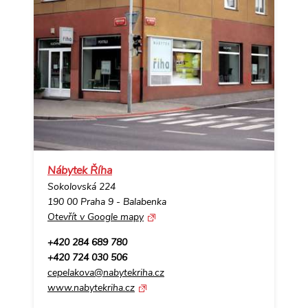
Nábytek Říha
Sokolovská 224
190 00 Praha 9 - Balabenka
Otevřít v Google mapy
+420 284 689 780
+420 724 030 506
cepelakova@nabytekriha.cz
www.nabytekriha.cz