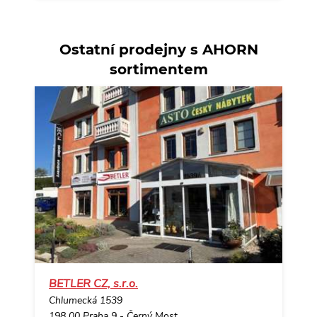
Ostatní prodejny s AHORN
sortimentem
BETLER CZ, s.r.o.
Chlumecká 1539
198 00 Praha 9 - Černý Most