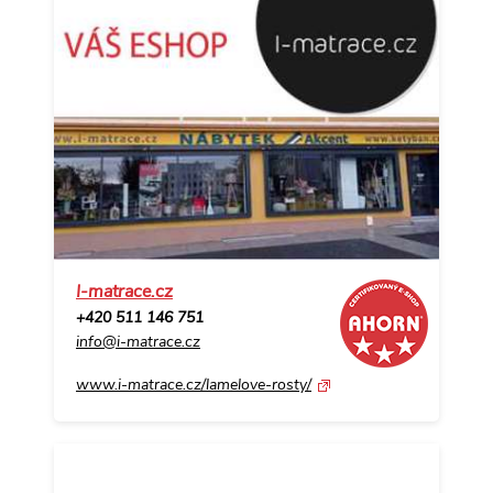
I-matrace.cz
+420 511 146 751
info@i-matrace.cz
www.i-matrace.cz/lamelove-rosty/