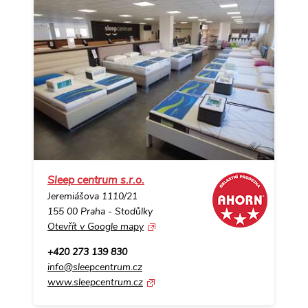
Sleep centrum s.r.o.
Jeremiášova 1110/21
155 00 Praha - Stodůlky
Otevřít v Google mapy
+420 273 139 830
info@sleepcentrum.cz
www.sleepcentrum.cz