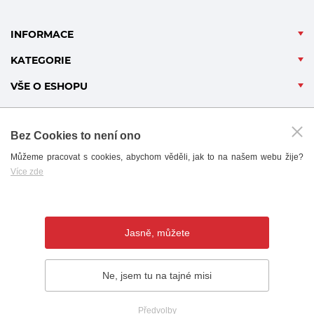
INFORMACE
KATEGORIE
VŠE O ESHOPU
Bez Cookies to není ono
Můžeme pracovat s cookies, abychom věděli, jak to na našem webu žije?
Více zde
B2B - PARTNERSKÝ PORTÁL
Jasně, můžete
Ne, jsem tu na tajné misi
© 2019 - 2026 AHORN CZ, s.r.o. |
Předvolby
Vytvořil
webProgress
Předvolby