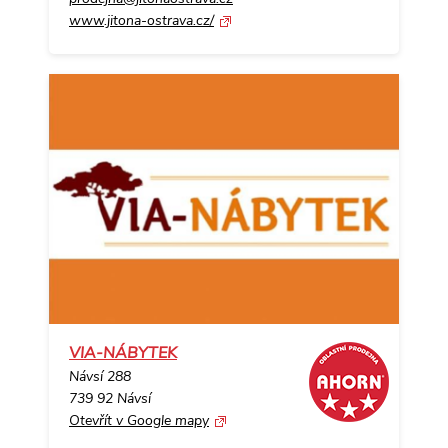
www.jitona-ostrava.cz/
VIA-NÁBYTEK
Návsí 288
739 92 Návsí
Otevřít v Google mapy