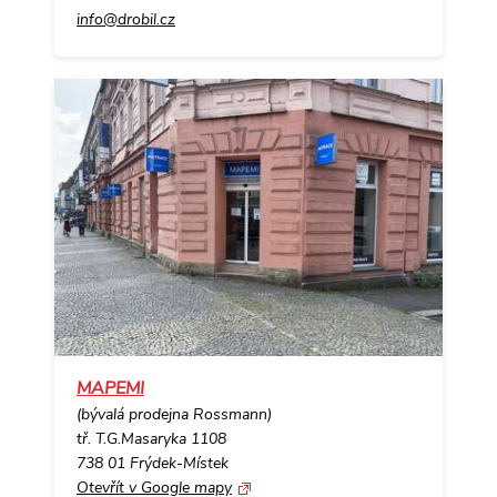
info@drobil.cz
MAPEMI
(bývalá prodejna Rossmann)
tř. T.G.Masaryka 1108
738 01 Frýdek-Místek
Otevřít v Google mapy