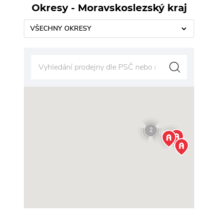
Okresy - Moravskoslezský kraj
VŠECHNY OKRESY
Vy
2
27