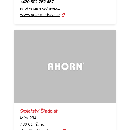
+420 602 762 487
info@spime-zdrave.cz
www.spime-zdrave.cz
Stolařství Šindelář
Míru 284
739 61 Třinec