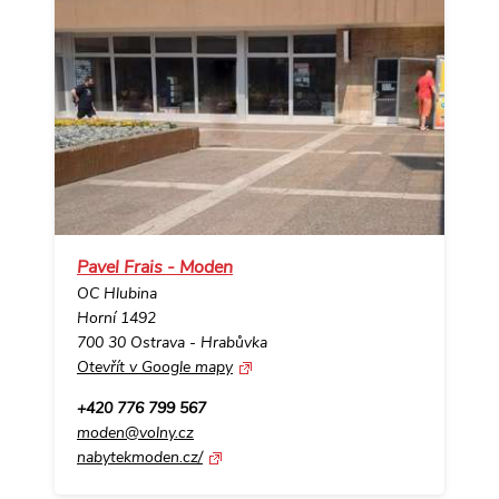
Pavel Frais - Moden
OC Hlubina
Horní 1492
700 30 Ostrava - Hrabůvka
Otevřít v Google mapy
+420 776 799 567
moden@volny.cz
nabytekmoden.cz/