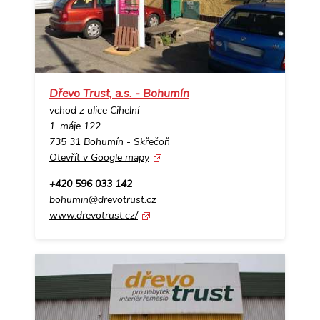
Dřevo Trust, a.s. - Bohumín
vchod z ulice Cihelní
1. máje 122
735 31 Bohumín - Skřečoň
Otevřít v Google mapy
+420 596 033 142
bohumin@drevotrust.cz
www.drevotrust.cz/