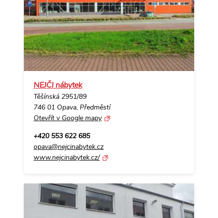
NEJČI nábytek
Těšínská 2951/89
746 01 Opava, Předměstí
Otevřít v Google mapy
+420 553 622 685
opava@nejcinabytek.cz
www.nejcinabytek.cz/