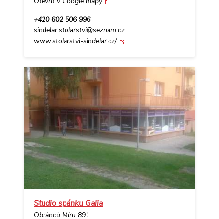
Otevřít v Google mapy
+420 602 506 996
sindelar.stolarstvi@seznam.cz
www.stolarstvi-sindelar.cz/
Studio spánku Galia
Obránců Míru 891