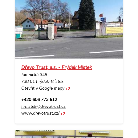
Dřevo Trust, a.s. - Frýdek Místek
Jamnická 348
738 01 Frýdek-Místek
Otevřít v Google mapy
+420 606 773 612
f.mistek@drevotrust.cz
www.drevotrust.cz/