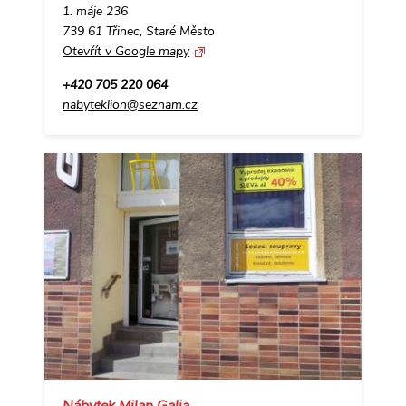
1. máje 236
739 61 Třinec, Staré Město
Otevřít v Google mapy
+420 705 220 064
nabyteklion@seznam.cz
Nábytek Milan Galia