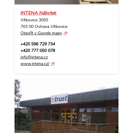
INTENA Nábytek
Vítkovice 3055
703 00 Ostrava Vítkovice
Otevřít v Google mapy
+420 596 729 734
+420 777 050 078
info@intena.cz
www.intena.cz/