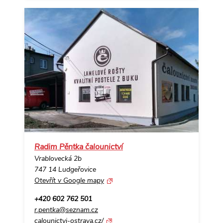
Radim Pěntka čalounictví
Vrablovecká 2b
747 14 Ludgeřovice
Otevřít v Google mapy
+420 602 762 501
r.pentka@seznam.cz
calounictvi-ostrava.cz/