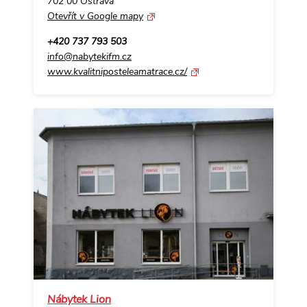
702 00 Ostrava
Otevřít v Google mapy
+420 737 793 503
info@nabytekifm.cz
www.kvalitniposteleamatrace.cz/
Nábytek Lion