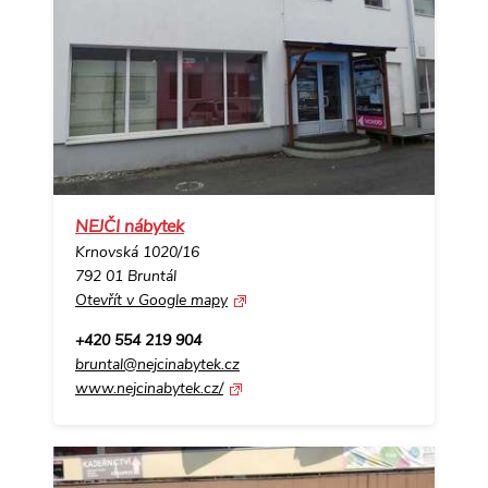
NEJČI nábytek
Krnovská 1020/16
792 01 Bruntál
Otevřít v Google mapy
+420 554 219 904
bruntal@nejcinabytek.cz
www.nejcinabytek.cz/