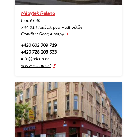
Nábytek Relano
Horní 640
744 01 Frenštát pod Radhoštěm
Otevřít v Google mapy
+420 602 709 719
+420 728 203 533
info@relano.cz
www.relano.cz/