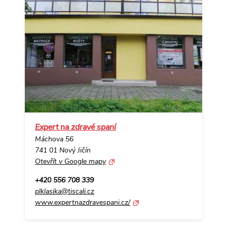
Expert na zdravé spaní
Máchova 56
741 01 Nový Jičín
Otevřít v Google mapy
+420 556 708 339
plklasika@tiscali.cz
www.expertnazdravespani.cz/