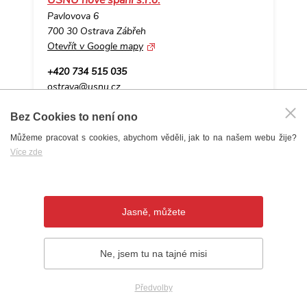
USNU nové spaní s.r.o.
Pavlovova 6
700 30 Ostrava Zábřeh
Otevřít v Google mapy
+420 734 515 035
ostrava@usnu.cz
www.nove-spani.cz
Bez Cookies to není ono
Můžeme pracovat s cookies, abychom věděli, jak to na našem webu žije?
Více zde
Jasně, můžete
Ne, jsem tu na tajné misi
Předvolby