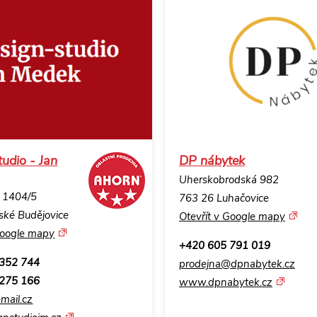
tudio - Jan
DP nábytek
Uherskobrodská 982
a 1404/5
763 26 Luhačovice
ské Budějovice
Otevřít v Google mapy
Google mapy
+420 605 791 019
 352 744
prodejna@dpnabytek.cz
 275 166
www.dpnabytek.cz
mail.cz