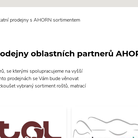
tatní prodejny s AHORN sortimentem
odejny oblastních partnerů AH
rů, se kterými spolupracujeme na vyšší
ěchto prodejnách se Vám bude věnovat
koušet vybraný sortiment roštů, matrací