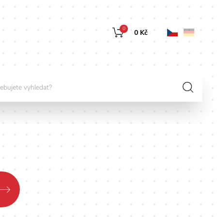
0
0 Kč