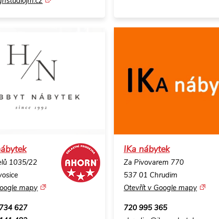
nstudiojm.cz
nábytek
IKa nábytek
elů 1035/22
Za Pivovarem 770
vosice
537 01 Chrudim
Google mapy
Otevřít v Google mapy
 734 627
720 995 365