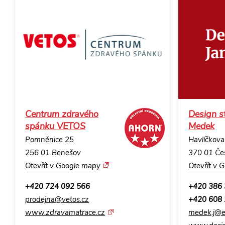
Centrum zdravého
Design s
spánku VETOS
Medek
Pomněnice 25
Havlíčkov
256 01 Benešov
370 01 Če
Otevřít v Google mapy
Otevřít v 
+420 724 092 566
+420 386
prodejna@vetos.cz
+420 608
www.zdravamatrace.cz
medek.j@e