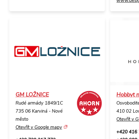
www.desig
GM LOŽNICE
Hobbyt 
Rudé armády 1849/1C
Osvobodit
735 06 Karviná - Nové
410 02 Lo
město
Otevřít v 
Otevřít v Google mapy
+420 416