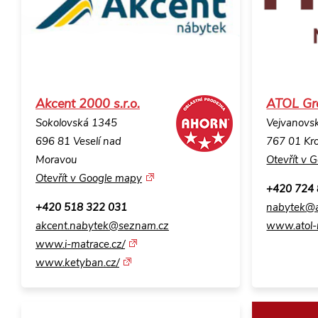
Akcent 2000 s.r.o.
ATOL Gro
Sokolovská 1345
Vejvanovs
696 81 Veselí nad
767 01 Kr
Moravou
Otevřít v 
Otevřít v Google mapy
+420 724
+420 518 322 031
nabytek@a
akcent.nabytek@seznam.cz
www.atol-
www.i-matrace.cz/
www.ketyban.cz/