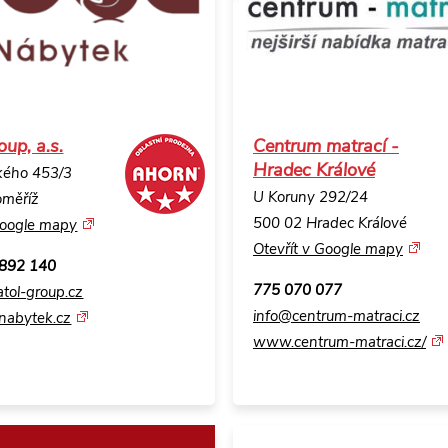
up, a.s.
Centrum matrací -
Hradec Králové
kého 453/3
U Koruny 292/24
oměříž
500 02 Hradec Králové
Google mapy
Otevřít v Google mapy
 892 140
775 070 077
tol-group.cz
info@centrum-matraci.cz
nabytek.cz
www.centrum-matraci.cz/