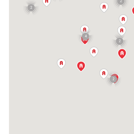
2
2
4
2
2