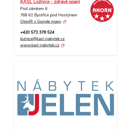
KASL Ložnice - zdravé spaní
Pod zámkem 6
768 61 Bystřice pod Hostýnem
Otevřít v Google mapy
+420 573 378 524
loznice@kasl-nabytek.cz
www.kasl-nabytek.cz