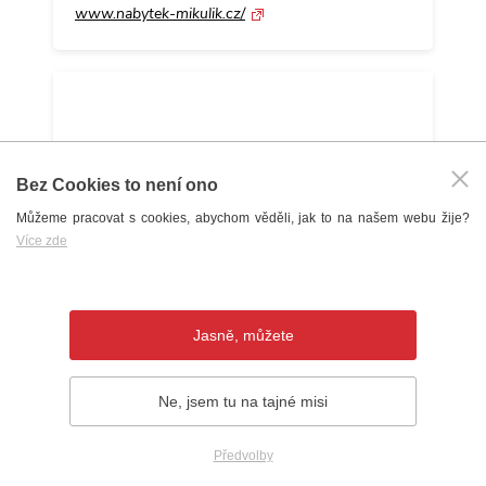
www.nabytek-mikulik.cz/
Bez Cookies to není ono
Můžeme pracovat s cookies, abychom věděli, jak to na našem webu žije?
Více zde
Jasně, můžete
Nábytek OD Centrum
budova OD Centrum
Ne, jsem tu na tajné misi
Dolní Valy 4
695 01 Hodonín
Předvolby
Otevřít v Google mapy