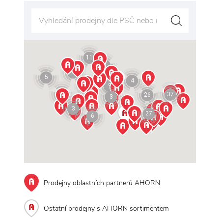
Vy
11
4
7
5
4
9
23
7
37
26
3
3
27
6
Prodejny oblastních partnerů AHORN
Ostatní prodejny s AHORN sortimentem