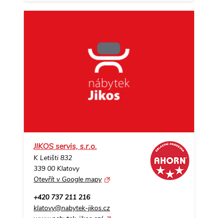
JIKOS servis, s.r.o.
K Letišti 832
339 00 Klatovy
Otevřít v Google mapy
+420 737 211 216
klatovy@nabytek-jikos.cz