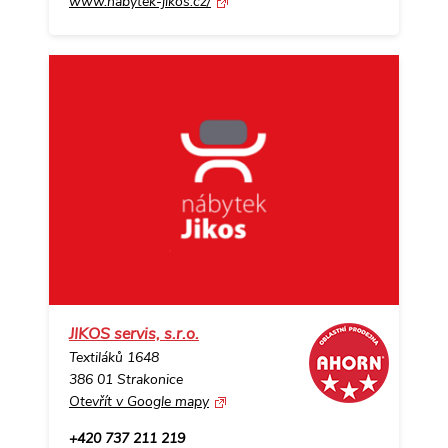
www.nabytek-jikos.cz/
JIKOS servis, s.r.o.
Textiláků 1648
386 01 Strakonice
Otevřít v Google mapy
+420 737 211 219