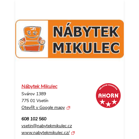
Nábytek Mikulec
Svárov 1389
775 01 Vsetín
Otevřít v Google mapy
608 102 560
vsetin@nabytekmikulec.cz
www.nabytekmikulec.cz/